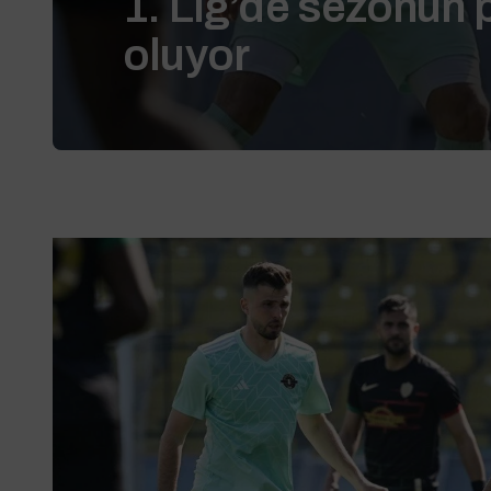
1. Lig’de sezonun 
oluyor