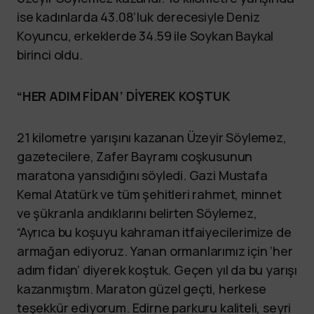
ise kadınlarda 43.08’luk derecesiyle Deniz
Koyuncu, erkeklerde 34.59 ile Soykan Baykal
birinci oldu.
“HER ADIM FİDAN’ DİYEREK KOŞTUK
21 kilometre yarışını kazanan Üzeyir Söylemez,
gazetecilere, Zafer Bayramı coşkusunun
maratona yansıdığını söyledi. Gazi Mustafa
Kemal Atatürk ve tüm şehitleri rahmet, minnet
ve şükranla andıklarını belirten Söylemez,
“Ayrıca bu koşuyu kahraman itfaiyecilerimize de
armağan ediyoruz. Yanan ormanlarımız için ‘her
adım fidan’ diyerek koştuk. Geçen yıl da bu yarışı
kazanmıştım. Maraton güzel geçti, herkese
teşekkür ediyorum. Edirne parkuru kaliteli, seyri