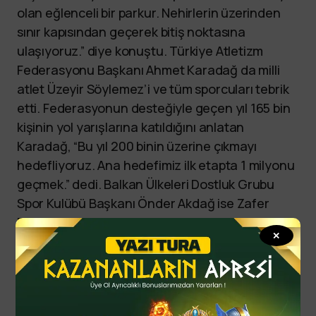
olan eğlenceli bir parkur. Nehirlerin üzerinden
sınır kapısından geçerek bitiş noktasına
ulaşıyoruz.” diye konuştu. Türkiye Atletizm
Federasyonu Başkanı Ahmet Karadağ da milli
atlet Üzeyir Söylemez’i ve tüm sporcuları tebrik
etti. Federasyonun desteğiyle geçen yıl 165 bin
kişinin yol yarışlarına katıldığını anlatan
Karadağ, “Bu yıl 200 binin üzerine çıkmayı
hedefliyoruz. Ana hedefimiz ilk etapta 1 milyonu
geçmek.” dedi. Balkan Ülkeleri Dostluk Grubu
Spor Kulübü Başkanı Önder Akdağ ise Zafer
Bayramı dolayısıyla sporcuların coşkuyla
✕
koştuğunu belirtti. Öte yandan, 79 yaşındaki
Ahmet Poyraz ve 80 yaşındaki Remzi Narlı da
gençlere örnek olmak için her yıl yarışlara
katıldıklarını anlattı. Maratonda dereceye giren