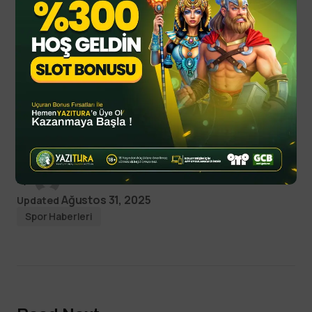
sporcuların ödüllerini, Edirne Vali Yardımcısı
Ercan Çiçek, Karadağ, Akdağ, Edirne Baro
Başkan Vekili Aygün Ulubey Ergüden verdi.
sports
yazitura
yazituraonline
yazituraoyna
yazituraspor
By
YTSPOR
Ağustos 31, 2025
Updated
Spor Haberleri