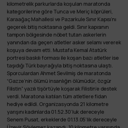
kilometrelik parkurlarda koşulan maratonda
kategorilerine göre Tunca ve Meriç köprüleri,
Karaağaç Mahallesi ve Pazarkule Sınır Kapısı’nı
geçerek bitiş noktasına geldi. Sınır kapısının
tampon bölgesinde nöbet tutan askerlerin
yanından da geçen atletler asker selamı vererek
koşuya devam etti. Mustafa Kemal Atatürk
portresi baskılı forması ile koşan bazı atletler ise
taşıdığı Türk bayrağıyla bitiş noktasına ulaştı.
Sporculardan Ahmet Sevilmiş de maratonda
“Gazze’nin ölümü insanlığın ölümüdür, özgür
Filistin” yazılı tişörtüyle koşarak Filistin’e destek
verdi. Maratona katılan tüm atletlere fidan
hediye edildi. Organizasyonda 21 kilometre
yarışını kadınlarda 01.52.30’luk dereceyle
Senem Pusat, erkeklerde 01.13.05’lik dereceyle
Üzeyir Söylemez kazandı. 10 kilometre yarışında