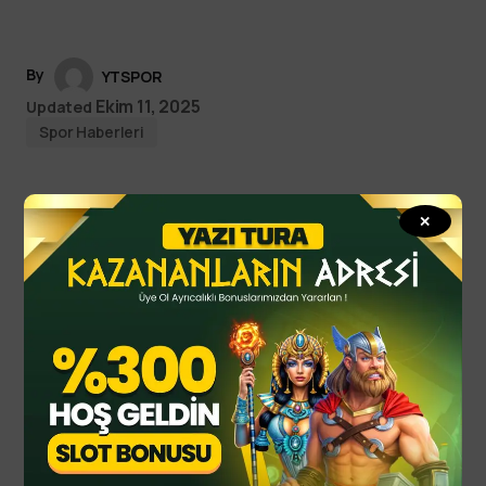
By
YTSPOR
Ekim 11, 2025
Updated
Spor Haberleri
✕
Read Next