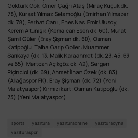
Göktürk Gök, Ömer Çağrı Ataş (Miraç Küçük dk.
78), Kürşat Yılmaz Selamoğlu (Emirhan Yılmazer
dk. 78), Ferhat Canlı, Enes Nas, Emir Ulusoy,
Kerem Altunışık (Kemalcan Esen dk. 60), Murat
Şamil Güler (Eray Şişman dk. 60), Osman
Katipoğlu, Talha Garip Goller: Muammer
Sarıkaya (dk. 13, Malik Karaahmet (dk. 23, 45, 63
ve 65), Mertcan Açıkgöz dk. 42), Sergen
Piçinciol (dk. 69), Ahmet İlhan Özek (dk. 83)
(Aliağaspor FK), Eray Şişman (dk. 72) (Yeni
Malatyaspor) Kırmızı kart: Osman Katipoğlu (dk.
73) (Yeni Malatyaspor)
sports
yazitura
yazituraonline
yazituraoyna
yazituraspor