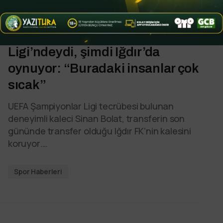
By
YTSPOR
Eylül 27, 2025
Bir dönem Şampiyonlar
Ligi’ndeydi, şimdi Iğdır’da
oynuyor: “Buradaki insanlar çok
sıcak”
UEFA Şampiyonlar Ligi tecrübesi bulunan
deneyimli kaleci Sinan Bolat, transferin son
gününde transfer olduğu Iğdır FK’nin kalesini
koruyor.…
Spor Haberleri