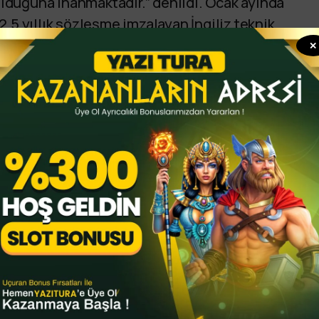
 olduğuna inanmaktadır.” denildi. Ocak ayında
,5 yıllık sözleşme imzalayan İngiliz teknik
a ekibinin Nuno Espirito Santo ve bir dönem
✕
asa geçtiği basına yansıdı.
yazituraspor
Spor Haberleri