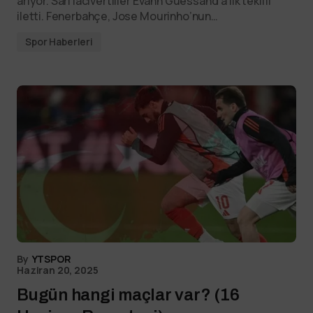
arıyor. Sarı lacivertliler Evann Guessand’a ilk teklifi
iletti. Fenerbahçe, Jose Mourinho’nun…
Spor Haberleri
By
YTSPOR
Haziran 20, 2025
Bugün hangi maçlar var? (16