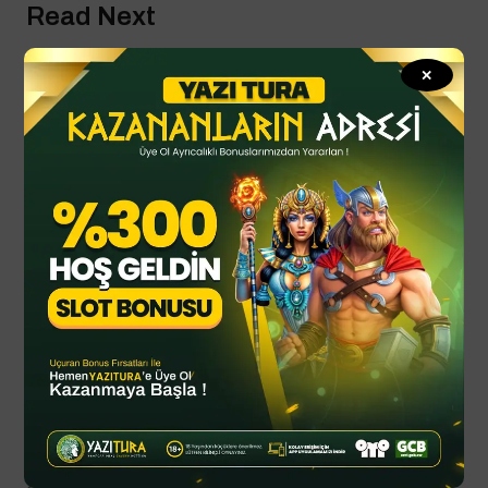
Read Next
✕
By
YTSPOR
Haziran 20, 2025
Fenerbahçe, Kadıköy’ü coşturacak
golcüyü buldu
Dzeko ile yollarını ayıran Fenerbahçe yeni golcüsünü