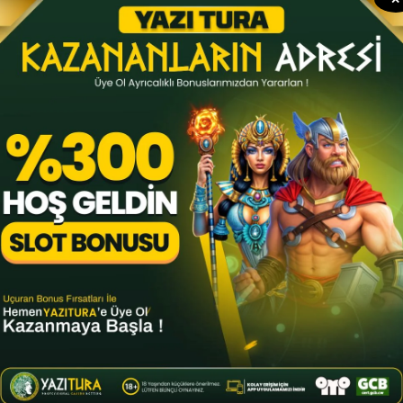
görevine getirilmişti.
por
Spor Haberleri
By
YTSPOR
Haziran 20, 2025
Milli motosikletçi Can Öncü