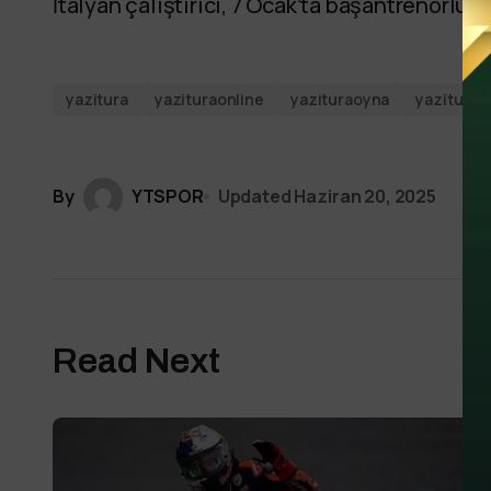
İtalyan çalıştırıcı, 7 Ocak’ta başantrenörlük 
yazitura
yazituraonline
yazituraoyna
yazituras
By
YTSPOR
Updated
Haziran 20, 2025
Read Next