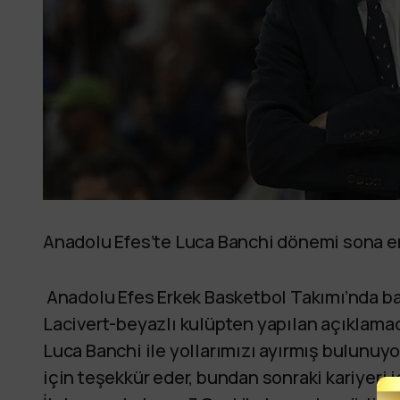
Anadolu Efes’te Luca Banchi dönemi sona er
Anadolu Efes Erkek Basketbol Takımı’nda baş
Lacivert-beyazlı kulüpten yapılan açıklamad
Luca Banchi ile yollarımızı ayırmış bulunu
için teşekkür eder, bundan sonraki kariyeri içi