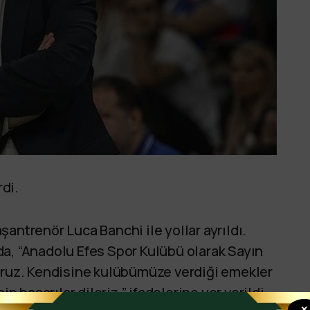
di.
antrenör Luca Banchi ile yollar ayrıldı.
a, “Anadolu Efes Spor Kulübü olarak Sayın
yoruz. Kendisine kulübümüze verdiği emekler
n başarılar dileriz.” ifadelerine yer verildi.
✕