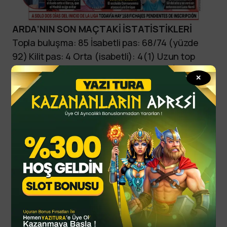
ARDA’NIN SON MAÇTAKİ İSTATİSTİKLERİ
Topla buluşma: 85 İsabetli pas: 68/74 (yüzde
92) Kilit pas: 4 Orta (isabetli): 4(1) Uzun top
(isabetli) 4(2) Yaratılan büyük şans: 2 İsabetli
✕
şut: 1 İsabetsiz şut: 3 Engellenen şut: 1 Direkten
dönen şut: 2 Top kaybı: 10
sports
yazitura
yazituraonline
yazituraoyna
yazituraspor
By
YTSPOR
Ağustos 13, 2025
Updated
Spor Haberleri