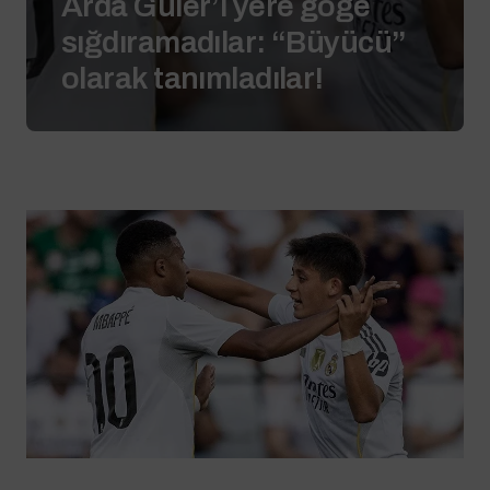
Arda Güler’i yere göğe
sığdıramadılar: “Büyücü”
olarak tanımladılar!