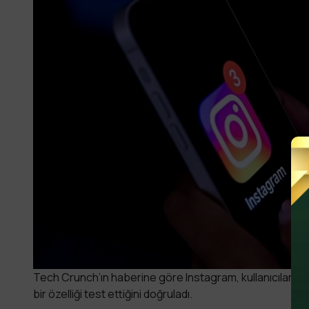
Tech Crunch’ın haberine göre Instagram, kullanıcıların 
bir özelliği test ettiğini doğruladı.