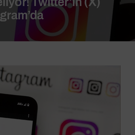
iyor! Twitter’ın (X)
tagram’da