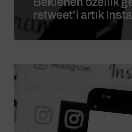
Beklenen özellik gel
retweet’i artık Ins