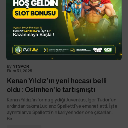
By
YTSPOR
Ekim 31, 2025
Kenan Yıldız’ın yeni hocası belli
oldu: Osimhen’le tartışmıştı
Kenan Yıldız’ın forma giydiği Juventus, Igor Tudor’un
ardından takımı Luciano Spalletti’ye emanet etti. İşte
ayrıntılar ve Spalletti’nin kariyerinden öne çıkanlar…
Bir…