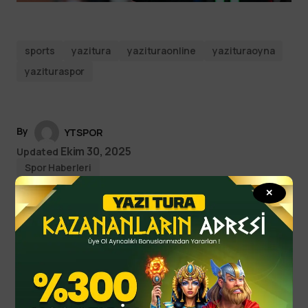
sports
yazitura
yazituraonline
yazituraoyna
yazituraspor
By
YTSPOR
Ekim 30, 2025
Updated
Spor Haberleri
✕
Read Next