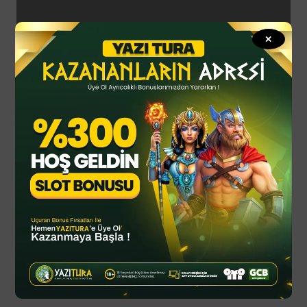
Blog grid small
✕
Son haberler
Casuslukla suçlamıştı: Başakşehir’den Erol
Bulut’a yanıt
Kariyeri bitti derken CAS’tan milli sporcuya
müjde geldi: Yeniden mindere çıkacak
Trabzonspor’dan Stefan Savic’in sağlık
durumuyla ilgili açıklama