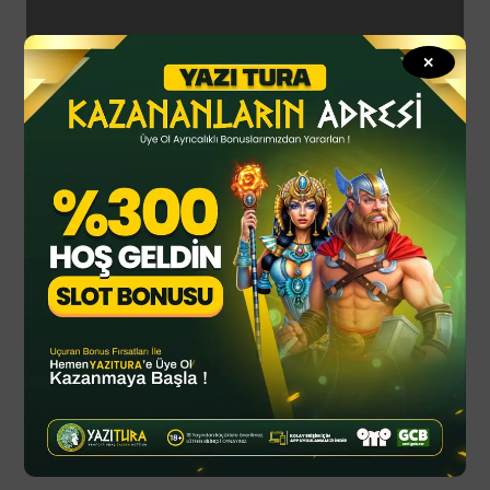
Bookmarks
✕
Son haberler
Casuslukla suçlamıştı: Başakşehir’den Erol
Bulut’a yanıt
Kariyeri bitti derken CAS’tan milli sporcuya
müjde geldi: Yeniden mindere çıkacak
Trabzonspor’dan Stefan Savic’in sağlık
durumuyla ilgili açıklama