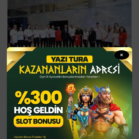
✕
Gençlik ve Spor Bakanı Osman Aşkın Bak’ın da hazır
bulunduğu kabulde milli voleybolcu Melissa Vargas
Cumhurbaşkanı Erdoğan’a forma hediye etti.
sports