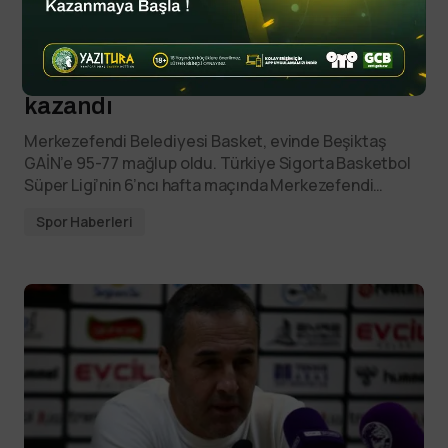
By
YTSPOR
Kasım 1, 2025
Beşiktaş GAİN deplasmanda
kazandı
Merkezefendi Belediyesi Basket, evinde Beşiktaş
GAİN’e 95-77 mağlup oldu. Türkiye Sigorta Basketbol
Süper Ligi’nin 6’ncı hafta maçında Merkezefendi…
Spor Haberleri