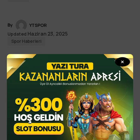
By
YTSPOR
Haziran 23, 2025
Updated
Spor Haberleri
✕
Read Next