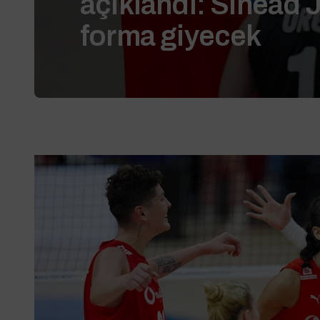
açıklandı: Sinead J
forma giyecek