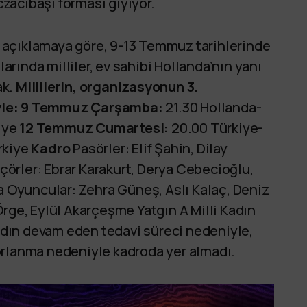
zacıbaşı forması giyiyor.
 açıklamaya göre, 9-13 Temmuz tarihlerinde
ında milliler, ev sahibi Hollanda’nın yanı
ak.
Millilerin, organizasyonun 3.
le:
9 Temmuz Çarşamba:
21.30 Hollanda-
iye
12 Temmuz Cumartesi:
20.00 Türkiye-
rkiye
Kadro
Pasörler: Elif Şahin, Dilay
örler: Ebrar Karakurt, Derya Cebecioğlu,
ta Oyuncular: Zehra Güneş, Aslı Kalaç, Deniz
Örge, Eylül Akarçeşme Yatgın A Milli Kadın
dın devam eden tedavi süreci nedeniyle,
orlanma nedeniyle kadroda yer almadı.