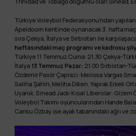
Trinidad ve Tobago doğumlu olan Sinead, Ec
Türkiye Voleybol Federasyonu’ndan yapılan
Apeldoorn kentinde oynanacak 3. hafta maçlar
sıra Çekya, İtalya ve Sırbistan ile karşılaşac
haftasındaki maç programı ve kadrosu şöy
Türkiye 11 Temmuz Cuma: 21.30 Çekya-Türk
İtalya
13 Temmuz Pazar:
21.00 Sırbistan-Tü
Özdemir Pasör Çaprazı: Melissa Vargas Smaç
Saliha Şahin, Meliha Diken, Yaprak Erkek Or
Uyanık, Sinead Jack-Kısal Liberolar: Gizem 
Voleybol Takımı oyuncularından Hande Bala
Cansu Özbay ise ayak tabanındaki ağrı ve z