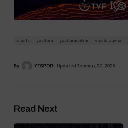
sports
yazitura
yazituraonline
yazituraoyna
By
YTSPOR
Updated
Temmuz 07, 2025
Read Next