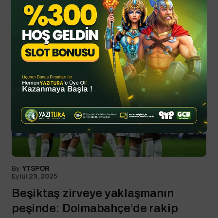
Read Next
By
YTSPOR
Eylül 29, 2025
Beşiktaş zirveye yaklaşmanın
peşinde: Dolmabahçe’de rakip