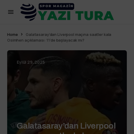
Home
Galatasaray’dan Liverpool maçına saatler kala
Osimhen açıklaması: 11’de başlayacak mı?
Eylül 29, 2025
Galatasaray’dan Liverpool