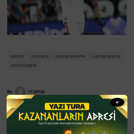
sports
yazitura
yazituraonline
yazituraoyna
yazituraspor
By
YTSPOR
Eylül 29, 2025
Updated
✕
Spor Haberleri