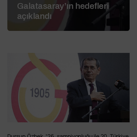
Galatasaray’ın hedefleri
açıklandı
Dursun Özbek, “26. şampiyonluğu ile 20. Türkiye