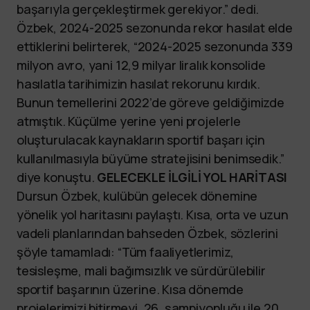
başarıyla gerçekleştirmek gerekiyor.” dedi.
Özbek, 2024-2025 sezonunda rekor hasılat elde
ettiklerini belirterek, “2024-2025 sezonunda 339
milyon avro, yani 12,9 milyar liralık konsolide
hasılatla tarihimizin hasılat rekorunu kırdık.
Bunun temellerini 2022’de göreve geldiğimizde
atmıştık. Küçülme yerine yeni projelerle
oluşturulacak kaynakların sportif başarı için
kullanılmasıyla büyüme stratejisini benimsedik.”
diye konuştu.
GELECEKLE İLGİLİ YOL HARİTASI
Dursun Özbek, kulübün gelecek dönemine
yönelik yol haritasını paylaştı. Kısa, orta ve uzun
vadeli planlarından bahseden Özbek, sözlerini
şöyle tamamladı: “Tüm faaliyetlerimiz,
tesisleşme, mali bağımsızlık ve sürdürülebilir
sportif başarının üzerine. Kısa dönemde
projelerimizi bitirmeyi, 26. şampiyonluğu ile 20.