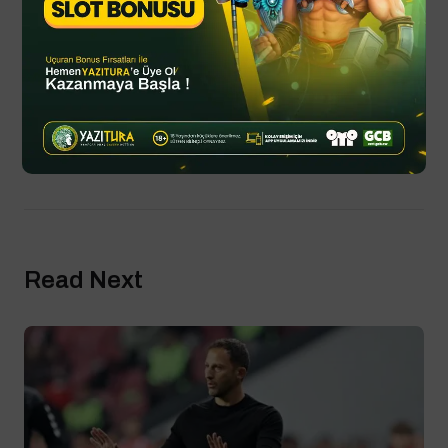
By
YTSPOR
Ekim 18, 2025
Updated
Spor Haberleri
Read Next