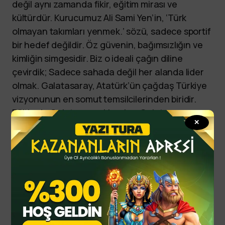
değil aynı zamanda fikir, eğitim mirası ve
kültürdür. Kurucumuz Ali Sami Yen’in, ‘Türk
olmayan takımları yenmek.’ sözü, sadece sportif
bir hedef değildir. Öz güvenin, bağımsızlığın ve
kimliğin simgesidir. Biz o ideali çağın diline
çevirdik; Sadece sahada değil her alanda lider
olmak. Galatasaray, Atatürk’ün çağdaş Türkiye
vizyonunun en somut temsilcilerinden biridir.
Eğitimde Galatasaray Lisesi ve Galatasaray
✕
Üniversitesi ile sporda kulübümüzle, kültürde
değerlerimizle Cumhuriyet’in değerlerini
yansıtıyoruz. Kazandıklarımız sadece bir
yönetimin değil camianın başarısıdır.”
sports
yazitura
yazituraonline
yazituraoyna
yazituraspor