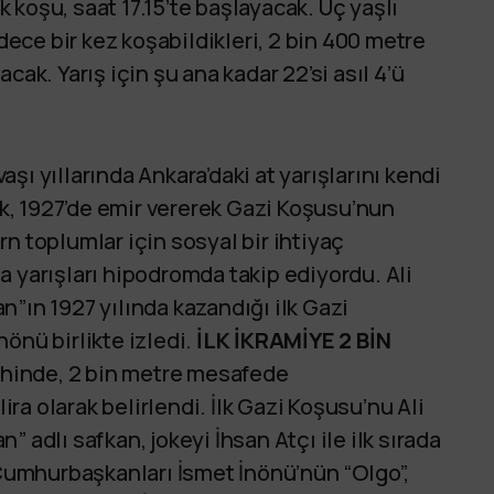
koşu, saat 17.15’te başlayacak. Üç yaşlı
adece bir kez koşabildikleri, 2 bin 400 metre
cak. Yarış için şu ana kadar 22’si asıl 4’ü
aşı yıllarında Ankara’daki at yarışlarını kendi
, 1927’de emir vererek Gazi Koşusu’nun
n toplumlar için sosyal bir ihtiyaç
a yarışları hipodromda takip ediyordu. Ali
”ın 1927 yılında kazandığı ilk Gazi
önü birlikte izledi.
İLK İKRAMİYE 2 BİN
rihinde, 2 bin metre mesafede
lira olarak belirlendi. İlk Gazi Koşusu’nu Ali
 adlı safkan, jokeyi İhsan Atçı ile ilk sırada
 Cumhurbaşkanları İsmet İnönü’nün “Olgo”,