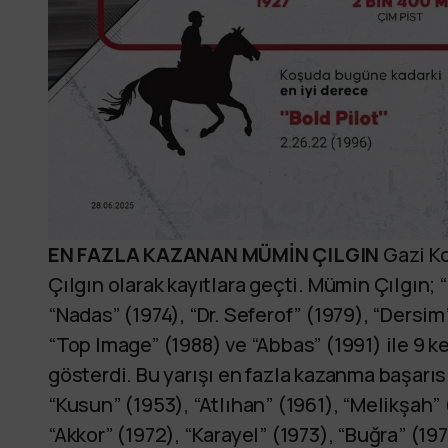
EN FAZLA KAZANAN MÜMİN ÇILGIN
Gazi Ko
Çılgın olarak kayıtlara geçti. Mümin Çılgın; 
“Nadas” (1974), “Dr. Seferof” (1979), “Dersim”
“Top Image” (1988) ve “Abbas” (1991) ile 9 
gösterdi. Bu yarışı en fazla kazanma başarıs
“Kusun” (1953), “Atlıhan” (1961), “Melikşah” 
“Akkor” (1972), “Karayel” (1973), “Buğra” (1