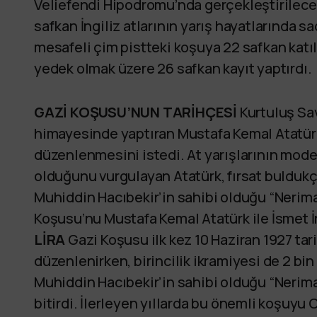
Veliefendi Hipodromu’nda gerçekleştirilecek 
safkan İngiliz atlarının yarış hayatlarında s
mesafeli çim pistteki koşuya 22 safkan katıla
yedek olmak üzere 26 safkan kayıt yaptırdı.
GAZİ KOŞUSU’NUN TARİHÇESİ
Kurtuluş Sav
himayesinde yaptıran Mustafa Kemal Atatürk
düzenlenmesini istedi. At yarışlarının moder
olduğunu vurgulayan Atatürk, fırsat buldukç
Muhiddin Hacıbekir’in sahibi olduğu “Neriman
Koşusu’nu Mustafa Kemal Atatürk ile İsmet İn
LİRA
Gazi Koşusu ilk kez 10 Haziran 1927 ta
düzenlenirken, birincilik ikramiyesi de 2 bin 
Muhiddin Hacıbekir’in sahibi olduğu “Neriman”
bitirdi. İlerleyen yıllarda bu önemli koşuyu