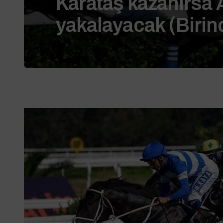
Karataş kazanırsa 
yakalayacak (Birinc