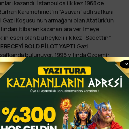
nları kazandı. İstanbul’da ilk kez 1968’de
 Burhan Karamehmet’in “Asuvan” adlı safkanı
iği Gazi Koşusu’nun armağanı olan Atatürk’ün
ılından itibaren kazananlara verilmeye
k’ın eseri olan bu heykeli ilk kez “Sadettin”
 DERECEYİ BOLD PİLOT YAPTI
Gazi
i safkanda bulunuyor. 1996 yılında Özdemir
arataş yönetiminde 2.26.22’lik derecesiyle
✕
lı safkanı oldu.