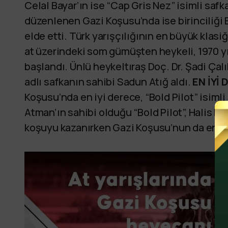
Celal Bayar’ın ise “Cap Gris Nez” isimli safka
düzenlenen Gazi Koşusu’nda ise birinciliği
elde etti. Türk yarışçılığının en büyük klas
at üzerindeki som gümüşten heykeli, 1970 y
başlandı. Ünlü heykeltıraş Doç. Dr. Şadi Çalı
adlı safkanın sahibi Sadun Atığ aldı.
EN İYİ
Koşusu’nda en iyi derece, “Bold Pilot” isiml
Atman’ın sahibi olduğu “Bold Pilot”, Halis K
koşuyu kazanırken Gazi Koşusu’nun da en hız