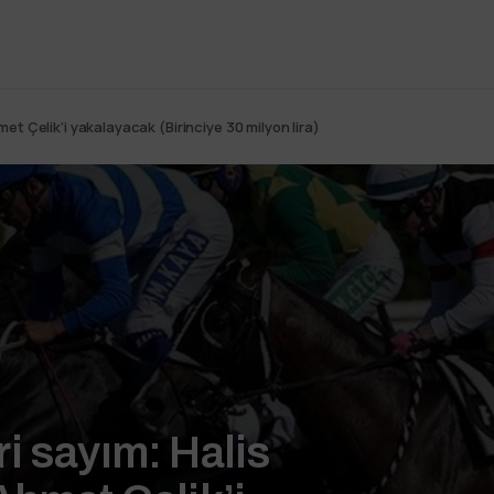
t Çelik’i yakalayacak (Birinciye 30 milyon lira)
i sayım: Halis