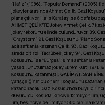
“Hafız” (1986), “Popular Demand” (2005) ile (
jokeyler arasında Ahmet Çelik, Gazi Koşusu’
plana çıkıyor. Halis Karataş ise 6 defa bu baş
AHMET ÇELİK’TE
Jokey Ahmet Çelik, 7 kezl
jokey rekorunu elinde bulunduruyor. 89. Gaz
“Graystorm”, 91. Gazi Koşusu’nu “Piano Sona
adlı safkanla kazanan Çelik, 93. Gazi Koşusu
sırada bitirdi. Tecrübeli jokey, 94. Gazi Koş
Koşusu’nu ise “Burgas” isimli safkanla kazana
yaşadı. Unutulmaz jokey Ekrem Kurt; 1971, 197
Koşusu’nu kazanmıştı.
GALİP AT, SAHİBİN
yarışçılığının bu önemli koşusunu kazanan s
kazandıracak. Gazi Koşusu’nda bu yıl birinci
duyuruldu. Koşuda ikinciye 12 milyon lira, 
lira, beşinciye de 1 milyon 500 bin lira ikr