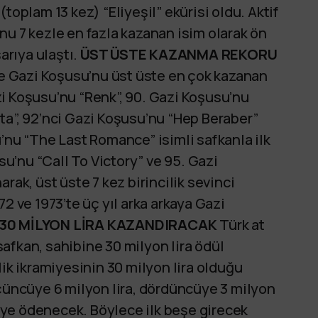
toplam 13 kez) “Eliyeşil” ekürisi oldu. Aktif
nu 7 kezle en fazla kazanan isim olarak ön
arıya ulaştı.
ÜST ÜSTE KAZANMA REKORU
e Gazi Koşusu’nu üst üste en çok kazanan
i Koşusu’nu “Renk”, 90. Gazi Koşusu’nu
ta”, 92’nci Gazi Koşusu’nu “Hep Beraber”
’nu “The Last Romance” isimli safkanla ilk
usu’nu “Call To Victory” ve 95. Gazi
rak, üst üste 7 kez birincilik sevinci
2 ve 1973’te üç yıl arka arkaya Gazi
E 30 MİLYON LİRA KAZANDIRACAK
Türk at
afkan, sahibine 30 milyon lira ödül
lik ikramiyesinin 30 milyon lira olduğu
üçüncüye 6 milyon lira, dördüncüye 3 milyon
amiye ödenecek. Böylece ilk beşe girecek