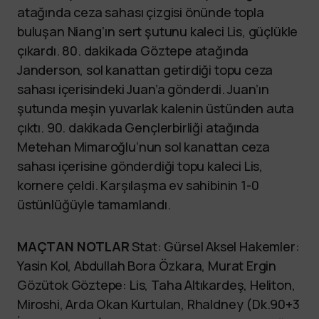
atağında ceza sahası çizgisi önünde topla
buluşan Niang’ın sert şutunu kaleci Lis, güçlükle
çıkardı. 80. dakikada Göztepe atağında
Janderson, sol kanattan getirdiği topu ceza
sahası içerisindeki Juan’a gönderdi. Juan’ın
şutunda meşin yuvarlak kalenin üstünden auta
çıktı. 90. dakikada Gençlerbirliği atağında
Metehan Mimaroğlu’nun sol kanattan ceza
sahası içerisine gönderdiği topu kaleci Lis,
kornere çeldi. Karşılaşma ev sahibinin 1-0
üstünlüğüyle tamamlandı.
MAÇTAN NOTLAR
Stat: Gürsel Aksel Hakemler:
Yasin Kol, Abdullah Bora Özkara, Murat Ergin
Gözütok Göztepe: Lis, Taha Altıkardeş, Heliton,
Miroshi, Arda Okan Kurtulan, Rhaldney (Dk.90+3