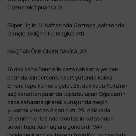
0 yenerek 3 puanı aldı.
Süper Lig’in 11. haftasında Göztepe, sahasında
Gençlerbirliği’ni 1-0 mağlup etti.
MAÇTAN ÖNE ÇIKAN DAKİKALAR
16 dakikada Dennis’in ceza sahasına yerden
pasında Janderson’un sert şutunda kaleci
Erhan, topu kornere çeldi. 25. dakikada Koita’nın
sağ kanattan pasında topla buluşan Oğulcan’ın
ceza sahasına girerek vuruşunda meşin
yuvarlak yandan dışarı çıktı. 29. dakikada
Cherni’nin ortasında Goutas’ın kafasından
seken topu Juan ağlara gönderdi. VAR
incelemesi sonrası hakem Yasin Kol, pozisyonda