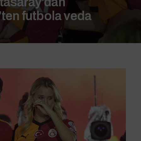
atasaray’dan
’ten futbola veda