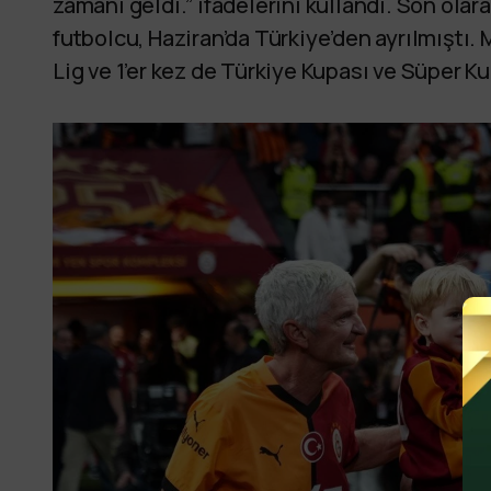
zamanı geldi.” ifadelerini kullandı. Son olar
futbolcu, Haziran’da Türkiye’den ayrılmıştı. 
Lig ve 1’er kez de Türkiye Kupası ve Süper 