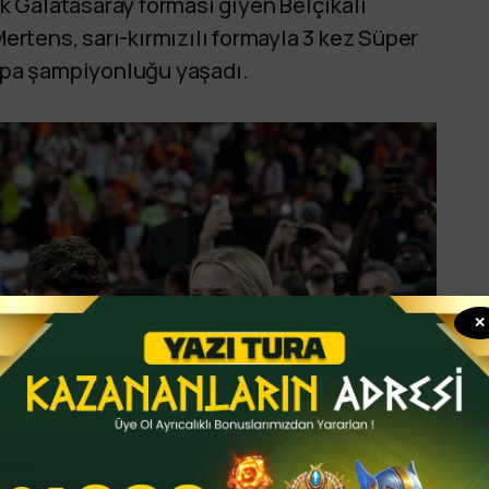
ak Galatasaray forması giyen Belçikalı
Mertens, sarı-kırmızılı formayla 3 kez Süper
Kupa şampiyonluğu yaşadı.
✕