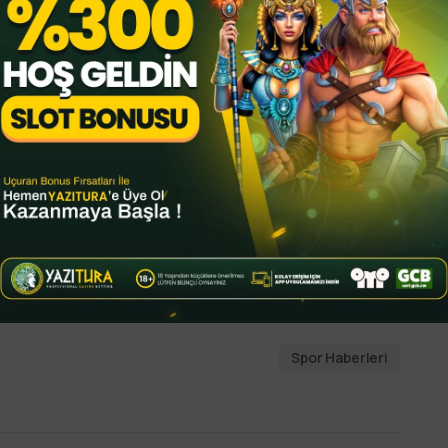
yazituraspor
Spor Haberleri