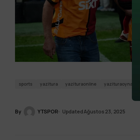
sports
yazitura
yazituraonline
yazituraoyna
By
YTSPOR
Updated
Ağustos 23, 2025