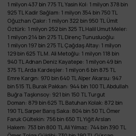
1 milyon 437 bin 775 TL Yasin Kol: 1 milyon 378 bin
925 TL Kadir Sağlam: 1 milyon 354 bin 750 TL
Oğuzhan Çakır: 1 milyon 322 bin 950 TL Ümit
Öztürk: 1 milyon 252 bin 325 TL Halil Umut Meler:
1 milyon 214 bin 275 TL Direnç Tunusluoğlu:
1 milyon 197 bin 275 TL Çağdaş Altay: 1 milyon
129 bin 625 TL M. Ali Metoğlu: 1 milyon 118 bin
940 TL Adnan Deniz Kayatepe: 1 milyon 49 bin
375 TL Arda Kardeşler: 1 milyon 6 bin 875 TL
Emre Kargın: 970 bin 640 TL Alper Akarsu: 947
bin 515 TL Burak Pakkan: 944 bin 100 TL Abdullah
Buğra Taşkınsoy: 921 bin 150 TL Turgut
Doman: 879 bin 625 TL Batuhan Kolak: 872 bin
190 TL Sarper Barış Saka: 804 bin 50 TL Ömer
Faruk Gültekin: 756 bin 650 TL Yiğit Arslan
Hakem: 753 bin 800 TL Ali Yılmaz: 744 bin 390 TL
Ömer Tolga Güldibi: 730 bin 190 TL Gürcan