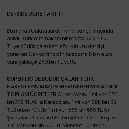
DERBİDE ÜCRET ARTTI
Bu makas Galatasaray-Fenerbahçe maçında
açıldı. Türk orta hakem bir maçta 52 bin 500
TL’ye düdük çalarken, söz konusu derbiyi
yöneten Slavko Vincic’in hesabına 6 bin euro,
yani yaklaşık 269 bin TL yattı.
SÜPER LİG’DE DÜDÜK ÇALAN TÜRK
HAKEMLERİN MAÇ GÖREVİ NEDENİYLE ALDIĞI
TOPLAM ÜCRETLER
Cihan Aydın: 1 milyon 678
bin 375 TL Atilla Karaoğlan: 1 milyon 608 bin 25
TL Zorbay Küçük: 1 milyon 595 bin 650 TL Ali
Şansalan: 1 milyon 550 bin 425 TL Ozan Ergün:
1 milyon 490 bin 500 TL Mehmet Türkmen: