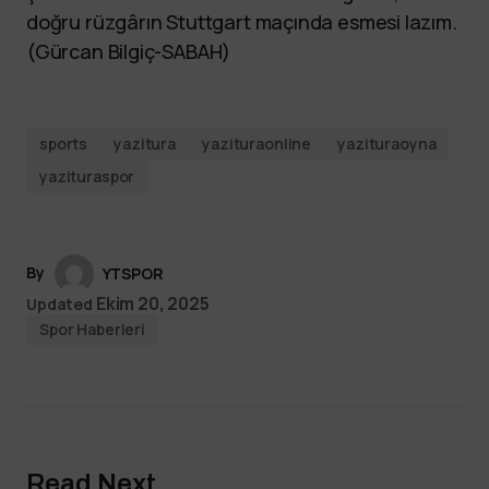
doğru rüzgârın Stuttgart maçında esmesi lazım.
(Gürcan Bilgiç-SABAH)
sports
yazitura
yazituraonline
yazituraoyna
yazituraspor
By
YTSPOR
Ekim 20, 2025
Updated
Spor Haberleri
Read Next