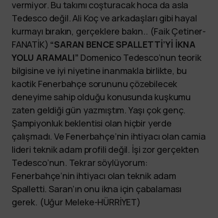
vermiyor. Bu takımı coşturacak hoca da asla
Tedesco değil. Ali Koç ve arkadaşları gibi hayal
kurmayı bırakın, gerçeklere bakın.. (Faik Çetiner-
FANATİK)
“SARAN BENCE SPALLETTİ’Yİ İKNA
YOLU ARAMALI”
Domenico Tedesco’nun teorik
bilgisine ve iyi niyetine inanmakla birlikte, bu
kaotik Fenerbahçe sorununu çözebilecek
deneyime sahip olduğu konusunda kuşkumu
zaten geldiği gün yazmıştım. Yaşı çok genç.
Şampiyonluk beklentisi olan hiçbir yerde
çalışmadı. Ve Fenerbahçe’nin ihtiyacı olan camia
lideri teknik adam profili değil. İşi zor gerçekten
Tedesco’nun. Tekrar söylüyorum:
Fenerbahçe’nin ihtiyacı olan teknik adam
Spalletti. Saran’ın onu ikna için çabalaması
gerek. (Uğur Meleke-HÜRRİYET)