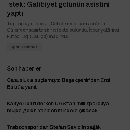
istek: Galibiyet golünün asistini
yaptı
Top toplayıcı çocuk, Getafe maçı sonrası Arda
Güler’den şaşırtan bir istekte bulundu. İspanya Birinci
Futbol Ligi (La Liga) maçında,…
Spor Haberleri
Son haberler
Casuslukla suçlamıştı: Başakşehir’den Erol
Bulut’a yanıt
Kariyeri bitti derken CAS’tan milli sporcuya
müjde geldi: Yeniden mindere çıkacak
Trabzonspor’dan Stefan Savic’in sağlık