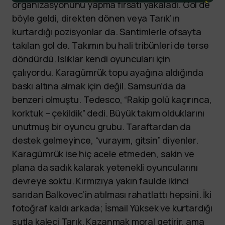
organizasyonunu yapma fırsatı yakaladı. Gol de
böyle geldi, direkten dönen veya Tarık’ın
kurtardığı pozisyonlar da. Santimlerle ofsayta
takılan gol de. Takımın bu hali tribünleri de terse
döndürdü. Islıklar kendi oyuncuları için
çalıyordu. Karagümrük topu ayağına aldığında
baskı altına almak için değil. Samsun’da da
benzeri olmuştu. Tedesco, “Rakip golü kaçırınca,
korktuk – çekildik” dedi. Büyük takım olduklarını
unutmuş bir oyuncu grubu. Taraftardan da
destek gelmeyince, “vurayım, gitsin” diyenler.
Karagümrük ise hiç acele etmeden, sakin ve
plana da sadık kalarak yetenekli oyuncularını
devreye soktu. Kırmızıya yakın faulde ikinci
sarıdan Balkovec’in atılması rahatlattı hepsini. İki
fotoğraf kaldı arkada; İsmail Yüksek ve kurtardığı
şutla kaleci Tarık. Kazanmak moral getirir, ama