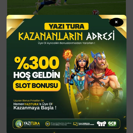
✕
“BÜYÜK TAKIM OLDUKLARINI UNUTMUŞLAR”
Milli Takım arası, Tedesco’ya kadroda onarım
için fırsat verdi. Bu kez taşları yerine koydu.
Alvarez ve İsmail merkezde, önlerinde Asensio…
Temaslı oynadılar, oyuna ve topa hükmettiler,
küçük üçgenler ile boş alanlar buldular ve iki gol
attılar. Soyunma odasına giden iki takım,
dönüşte kimliklerini de değiştirmişlerdi.
Karagümrük ısırmaya başladı. Talisca topu önde
tutamadı, Kerem ve Nene’nin defansif katkıları
sınırlı kaldı. Tutuldu Fenerbahçe oyuncuları. İlk
yarıdaki pas köprüsü yerle bir oldu. Rakip kaleye
rahat gelmeye, direnç görmeden