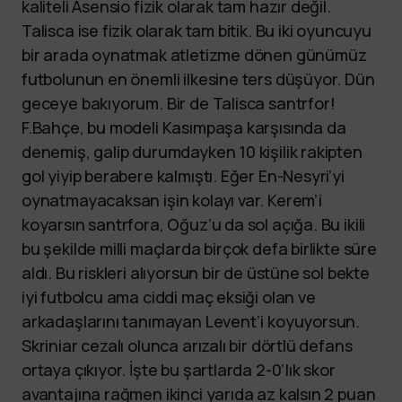
kaliteli Asensio fizik olarak tam hazır değil.
Talisca ise fizik olarak tam bitik. Bu iki oyuncuyu
bir arada oynatmak atletizme dönen günümüz
futbolunun en önemli ilkesine ters düşüyor. Dün
geceye bakıyorum. Bir de Talisca santrfor!
F.Bahçe, bu modeli Kasımpaşa karşısında da
denemiş, galip durumdayken 10 kişilik rakipten
gol yiyip berabere kalmıştı. Eğer En-Nesyri’yi
oynatmayacaksan işin kolayı var. Kerem’i
koyarsın santrfora, Oğuz’u da sol açığa. Bu ikili
bu şekilde milli maçlarda birçok defa birlikte süre
aldı. Bu riskleri alıyorsun bir de üstüne sol bekte
iyi futbolcu ama ciddi maç eksiği olan ve
arkadaşlarını tanımayan Levent’i koyuyorsun.
Skriniar cezalı olunca arızalı bir dörtlü defans
ortaya çıkıyor. İşte bu şartlarda 2-0’lık skor
avantajına rağmen ikinci yarıda az kalsın 2 puan