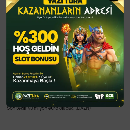
Hakan Çalhanoğlu, Galatasaray’dan gelen teklife sıcak
bakıyor. Milli futbolcunun kararını, FIFA Kulüpler Dünya
Kupası’ndan sonra vermesi bekleniyor. (La Gazzetta
dello Sport)
Al Hilal, Victor Osimhen için teklifini artık arttırmayacak.
Son teklif 40 milyon euro olacak. (DAZN)