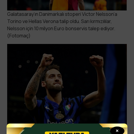
Galatasaray’ın Danimarkalı stoperi Victor Nelsson’a
Torino ve Hellas Verona talip oldu. Sarı kırmızılılar,
Nelsson için 10 milyon Euro bonservis talep ediyor.
(Fotomaç)
✕