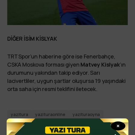
DİĞER İSİM KİSLYAK
TRT Spor’un haberine göre ise Fenerbahçe,
CSKA Moskova forması giyen
Matvey Kislyak
’ın
durumunu yakından takip ediyor. Sarı
lacivertliler, uygun şartlar oluşursa 19 yaşındaki
orta saha için resmi teklifini iletecek.
yazitura
yazituraonline
yazituraoyna
yazituraspor
✕