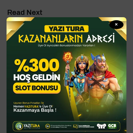
Read Next
✕
By
YTSPOR
Temmuz 17, 2025
EuroLeague’de 2025-2026 sezonu
fikstürü belli oldu