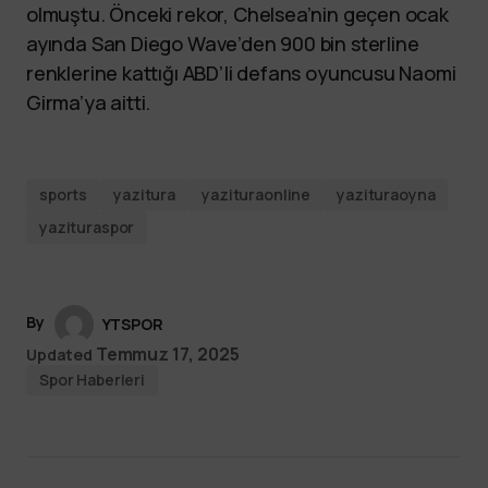
olmuştu. Önceki rekor, Chelsea’nin geçen ocak
ayında San Diego Wave’den 900 bin sterline
renklerine kattığı ABD’li defans oyuncusu Naomi
Girma’ya aitti.
sports
yazitura
yazituraonline
yazituraoyna
yazituraspor
By
YTSPOR
Temmuz 17, 2025
Updated
Spor Haberleri