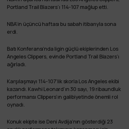
Portland Trail Blazers’ı 114-107 mağlup etti.
NBA’in üçüncü haftası bu sabah itibarıyla sona
erdi.
Batı Konferansı’nda ligin güçlü ekiplerinden Los
Angeles Clippers, evinde Portland Trail Blazers’ı
ağırladı.
Karşılaşmayı 114-107’lik skorla Los Angeles ekibi
kazandı. Kawhi Leonard’ın 30 sayı, 19 ribaundluk
performansı Clippers’ın galibiyetinde önemli rol
oynadı.
Konuk ekipte ise Deni Avdija’nın gösterdiği 23