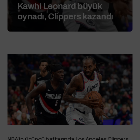
Kawhi Leonard büyük
oynadı, Clippers kazandı
NBA’in üçüncü haftasında Los Angeles Clippers,