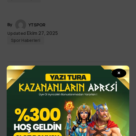
By
YTSPOR
Ekim 27, 2025
Updated
Spor Haberleri
✕
Read Next