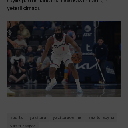
sayılık performans takımının kazanması için
yeterli olmadı.
sports
yazitura
yazituraonline
yazituraoyna
yazituraspor