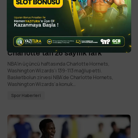
By
YTSPOR
Ekim 27, 2025
Charlotte’tan 26 sayılık fark
NBA’in üçüncü haftasında Charlotte Hornets,
Washington Wizards’ı 139-113 mağlup etti.
Basketbolun zirvesi NBA’de Charlotte Hornets,
Washington Wizards’a konuk…
Spor Haberleri