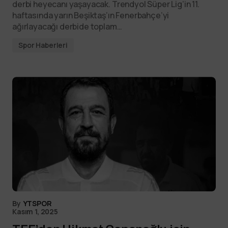
derbi heyecanı yaşayacak. Trendyol Süper Lig’in 11.
haftasında yarın Beşiktaş’ın Fenerbahçe’yi
ağırlayacağı derbide toplam…
Spor Haberleri
By
YTSPOR
Kasım 1, 2025