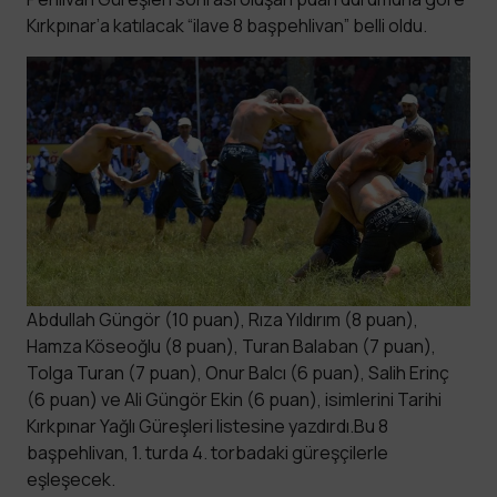
Kırkpınar’a katılacak “ilave 8 başpehlivan” belli oldu.
Abdullah Güngör (10 puan), Rıza Yıldırım (8 puan),
Hamza Köseoğlu (8 puan), Turan Balaban (7 puan),
Tolga Turan (7 puan), Onur Balcı (6 puan), Salih Erinç
(6 puan) ve Ali Güngör Ekin (6 puan), isimlerini Tarihi
Kırkpınar Yağlı Güreşleri listesine yazdırdı.Bu 8
başpehlivan, 1. turda 4. torbadaki güreşçilerle
eşleşecek.