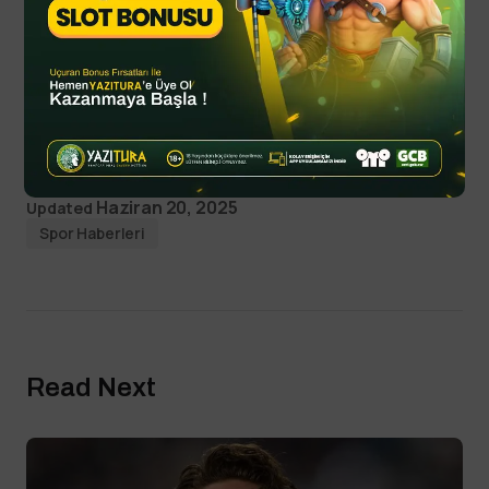
sports
yazitura
yazituraonline
yazituraoyna
yazituraspor
By
YTSPOR
Haziran 20, 2025
Updated
Spor Haberleri
Read Next