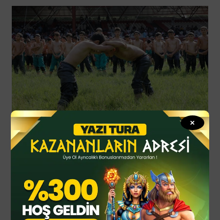
Kırkpınar, M.S. 14. yüzyıldan bu yana kesintisiz
✕
düzenlenen dünyanın en uzun soluklu spor etkinliği
olarak Guinness Rekorlar Kitabı’na geçmiştir.
Geleneksel yağlı güreşin bir kültür mirası olarak
tanınması, halk katılımı ve medyada geniş yankı
uyandırması bu etkinliğin sadece bir spor olayı
olmadığını gösteriyor.