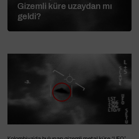
Gizemli küre uzaydan mı
geldi?
Kolombiya’da bulunan gizemli metal küre “UFO”