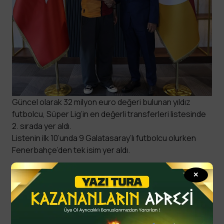
Güncel olarak 32 milyon euro değeri bulunan yıldız
futbolcu, Süper Lig’in en değerli transferleri listesinde
2. sırada yer aldı.
Listenin ilk 10’unda 9 Galatasaray’lı futbolcu olurken
Fenerbahçe’den tek isim yer aldı.
✕