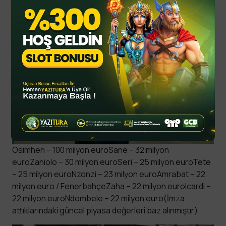
Osimhen – 100 milyon euroSane – 32 milyon
euroZaniolo – 30 milyon euroSeri – 25 milyon euroTete
– 25 milyon euroNzonzi – 23 milyon euroAmrabat – 22
milyon euro / FenerbahçeZaha – 22 milyon euroIcardi –
22 milyon euroNdombele – 22 milyon euro(İmza
attıklarındaki güncel piyasa değerleri baz alınmıştır)