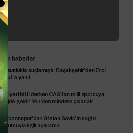
Son haberler
Casuslukla suçlamıştı: Başakşehir’den Erol
Bulut’a yanıt
Kariyeri bitti derken CAS’tan milli sporcuya
müjde geldi: Yeniden mindere çıkacak
Trabzonspor’dan Stefan Savic’in sağlık
durumuyla ilgili açıklama