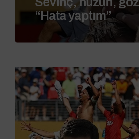
Sevinç, hüzün, göz
“Hata yaptım”