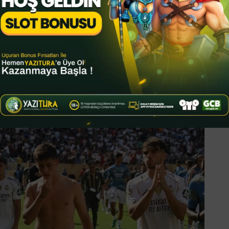
iga, 5 UEFA Süper Kupa, 5 Kulüpler Dünya
a) kazandı. Geçirdiği 13 sezonda ise Modric,
atkısı sağladı. Yıldız futbolcu kariyerine
KUPASI’NDA FİNAL NE ZAMAN?
FIFA
SG arasında 13 Temmuz Pazar günü TSİ