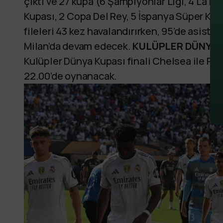
çıktı ve 27 kupa (6 Şampiyonlar Ligi, 4 La L
Kupası, 2 Copa Del Rey, 5 İspanya Süper Kup
fileleri 43 kez havalandırırken, 95’de asist k
Milan’da devam edecek.
KULÜPLER DÜNYA 
Kulüpler Dünya Kupası finali Chelsea ile P
22.00’de oynanacak.