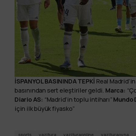
İSPANYOL BASININDA TEPKİ
Real Madrid’in
basınından sert eleştiriler geldi.
Marca:
“Ço
Diario AS:
“Madrid’in toplu intiharı”
Mundo D
için ilk büyük fiyasko”
sports
yazitura
yazituraonline
yazituraoyna