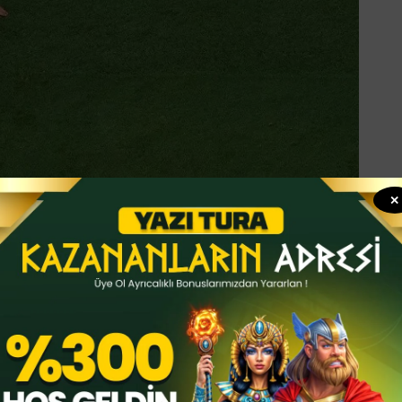
✕
Modric, 13 yıllık Real Madrid kariyerini
ormasını giydiği Real Madrid ile 597 maça