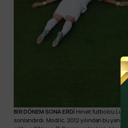
BİR DÖNEM SONA ERDİ
Hırvat futbolcu Luka 
sonlandırdı. Modric, 2012 yılından bu yana f