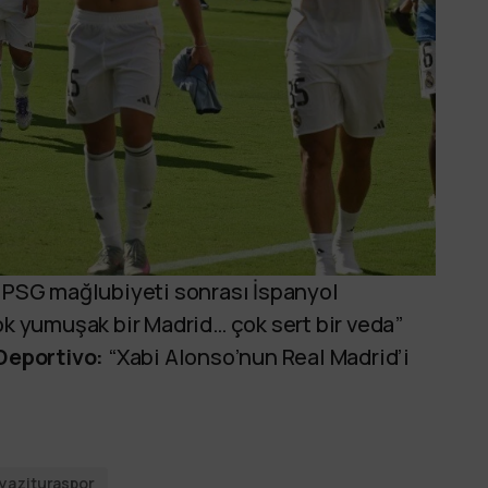
 PSG mağlubiyeti sonrası İspanyol
k yumuşak bir Madrid… çok sert bir veda”
eportivo:
“Xabi Alonso’nun Real Madrid’i
yazituraspor