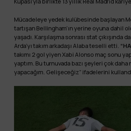
Kupası’yla birlikte 13 yıllık Real Madrid kariy
Mücadeleye yedek kulübesinde başlayan Modr
tartışan Bellingham’ın yerine oyuna dahil o
yaşadı. Karşılaşma sonrası stat çıkışında d
Arda’yı takım arkadaşı Alaba teselli etti.
“HA
takımı 2 gol yiyen Xabi Alonso maç sonu yap
yaptım. Bu turnuvada bazı şeyleri çok daha 
yapacağım. Gelişeceğiz” ifadelerini kulland