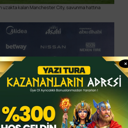
an uzakta kalan Manchester City, savunma hattına
✕