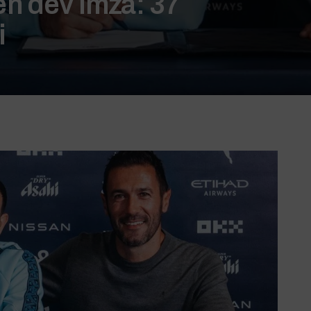
n dev imza: 37
i