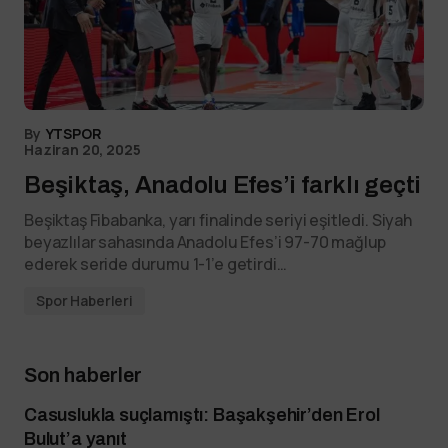
By
YTSPOR
Haziran 20, 2025
Beşiktaş, Anadolu Efes’i farklı geçti
Beşiktaş Fibabanka, yarı finalinde seriyi eşitledi. Siyah
beyazlılar sahasında Anadolu Efes’i 97-70 mağlup
ederek seride durumu 1-1’e getirdi…
Spor Haberleri
Son haberler
Casuslukla suçlamıştı: Başakşehir’den Erol
Bulut’a yanıt