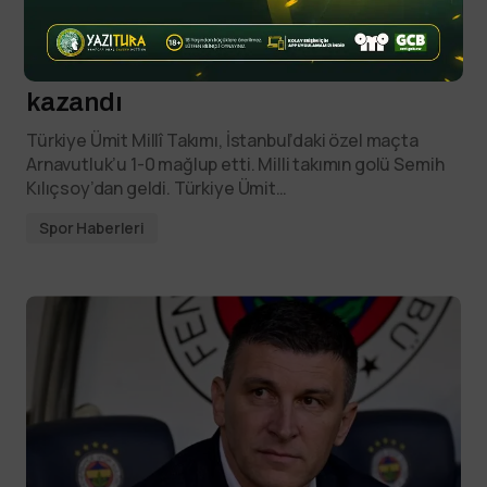
By
YTSPOR
Haziran 20, 2025
Semih Kılıçsoy attı milli takım
kazandı
Türkiye Ümit Millî Takımı, İstanbul’daki özel maçta
Arnavutluk’u 1-0 mağlup etti. Milli takımın golü Semih
Kılıçsoy’dan geldi. Türkiye Ümit…
Spor Haberleri