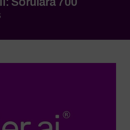
ı: Sorulara 700
ş