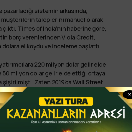
e pazarladığı sistemin arkasında,
 müşterilerin taleplerini manuel olarak
çıktı. Times of India’nın haberine göre,
etin borç verenlerinden Viola Credit,
 dolara el koydu ve inceleme başlattı.
yatırımcılara 220 milyon dolar gelir elde
50 milyon dolar gelir elde ettiği ortaya
a şişirilmişti. Zaten 2019’da Wall Street
e yaklaşmış; aynı yıl bir eski yönetici
✕
eri gerekçesiyle dava açmıştı. Tüm bu
tar Yatırım Otoritesi dahil olmak üzere
atırım toplamayı başarmıştı.