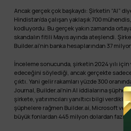
Ancak gerçek çok başkaydı: Şirketin “AI” diy
Hindistan’da çalışan yaklaşık 700 mühendis,
kodluyordu. Bu gerçek yakın zamanda ortaya 
skandalın fitili Mayıs ayında ateşlendi. Şirk
Builder.ai’nin banka hesaplarından 37 milyon
İnceleme sonucunda, şirketin 2024 yılı için 
edeceğini söylediği, ancak gerçekte sadece 
çıktı. Yani gelir rakamları yüzde 300 oranınd
Journal, Builder.ai’nin AI iddialarına şüpheyl
şirkete, yatırımcıları yanıltıcı bilgi verdikl
şüphelere rağmen Builder.ai, Microsoft ve Ka
büyük fonlardan 445 milyon dolardan fazla y