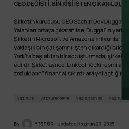
CEO DEĞİŞTİ, BİN KİŞİ İŞTEN ÇIKARILDI
Şirketin kurucusu CEO Sachin Dev Duggal, bu
Yalanları ortaya çıkaran ise, Duggal’ın yeri
Şirketin Microsoft ve Amazon’a milyonlarca d
yaklaşık bin çalışanını işten çıkardığı bildiri
York’ta başlatılan bir soruşturmada, şirketin 
edildi. Şirket ayrıca, LinkedIn’deki resmi a
zorlukların” finansal sıkıntılara yol açtığını
yazitura
yazituraonline
yazituraoyna
yazituras
By
YTSPOR
Updated
Haziran 20, 2025