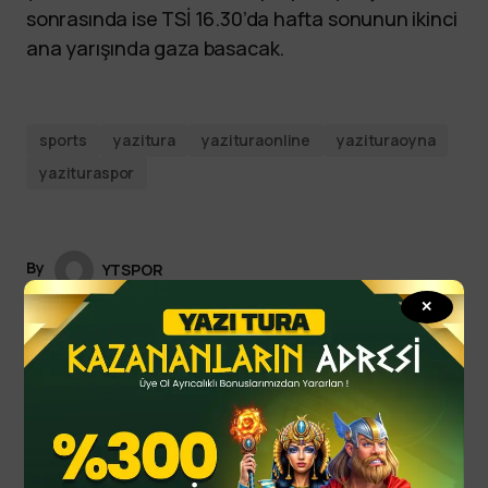
sonrasında ise TSİ 16.30’da hafta sonunun ikinci
ana yarışında gaza basacak.
sports
yazitura
yazituraonline
yazituraoyna
yazituraspor
By
YTSPOR
Eylül 06, 2025
Updated
✕
Spor Haberleri
Read Next