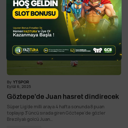
By
YTSPOR
Eylül 6, 2025
Göztepe’de Juan hasret dindirecek
Süper Lig’de milli araya 4 hafta sonunda 8 puan
toplayıp 3’üncü sırada giren Göztepe’de gözler
Brezilyalı golcü Juan…