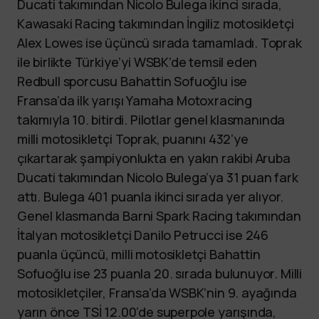
Ducati takımından Nicolo Bulega ikinci sırada,
Kawasaki Racing takımından İngiliz motosikletçi
Alex Lowes ise üçüncü sırada tamamladı. Toprak
ile birlikte Türkiye’yi WSBK’de temsil eden
Redbull sporcusu Bahattin Sofuoğlu ise
Fransa’da ilk yarışı Yamaha Motoxracing
takımıyla 10. bitirdi. Pilotlar genel klasmanında
milli motosikletçi Toprak, puanını 432’ye
çıkartarak şampiyonlukta en yakın rakibi Aruba
Ducati takımından Nicolo Bulega’ya 31 puan fark
attı. Bulega 401 puanla ikinci sırada yer alıyor.
Genel klasmanda Barni Spark Racing takımından
İtalyan motosikletçi Danilo Petrucci ise 246
puanla üçüncü, milli motosikletçi Bahattin
Sofuoğlu ise 23 puanla 20. sırada bulunuyor. Milli
motosikletçiler, Fransa’da WSBK’nin 9. ayağında
yarın önce TSİ 12.00’de superpole yarışında,