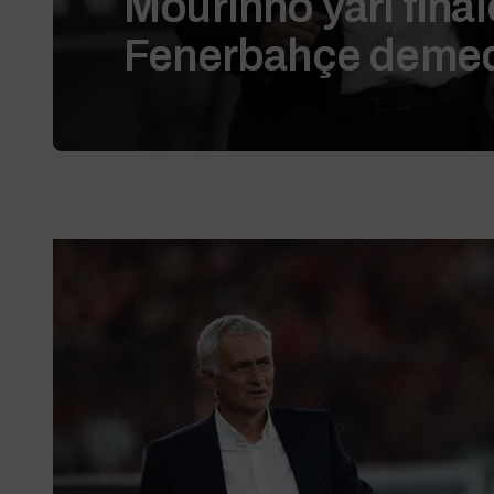
Mourinho yarı final
Fenerbahçe deme