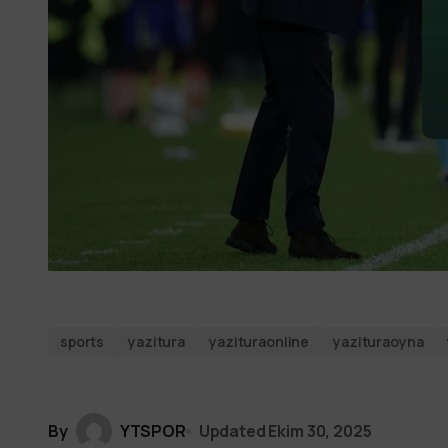
sports
yazitura
yazituraonline
yazituraoyna
By
YTSPOR
Updated
Ekim 30, 2025