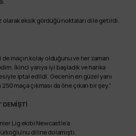
dı.
larak eksik gördüğü noktaları dile getirdi.
i de maçın kolay olduğunu ve her zaman
im. İkinci yarıya iyi başladık ve harika
esiyle iptal edildi. Gecenin en güzel yanı
a 250 maça çıkması da öne çıkan bir şey.”
 DEMİŞTİ
mier Lig ekibi Newcastle’a
rkoğlu’nu diline dolamıştı.