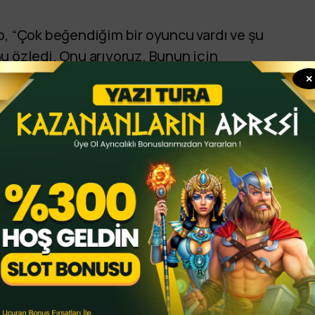
o, “Çok beğendiğim bir oyuncu vardı ve şu
u özledi. Onu arıyoruz. Bunun için
da aldığının 5 katını teklif etti, bu
✕