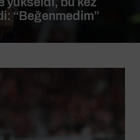
e yükseldi, bu kez
di: “Beğenmedim”