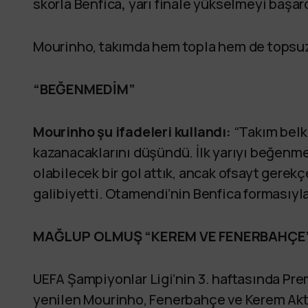
skorla Benfica
,
yarı finale yükselmeyi başar
Mourinho, takımda hem topla hem de topsuz o
“BEĞENMEDİM”
Mourinho şu ifadeleri kullandı:
“Takım belk
kazanacaklarını düşündü. İlk yarıyı beğenmed
olabilecek bir gol attık, ancak ofsayt gerekç
galibiyetti. Otamendi’nin Benfica formasıyl
MAĞLUP OLMUŞ “KEREM VE FENERBAHÇE”
UEFA Şampiyonlar Ligi’nin 3. haftasında Pre
yenilen Mourinho, Fenerbahçe ve Kerem Aktü