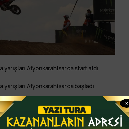
arışları Afyonkarahisar’da start aldı.
yarışları Afyonkarahisar’da başladı.
ladı. Yarışta sporcular en iyi dereceyi elde
✕
art sıralamasını yerini belirleyecek.
evam etmesi bekleniyor.