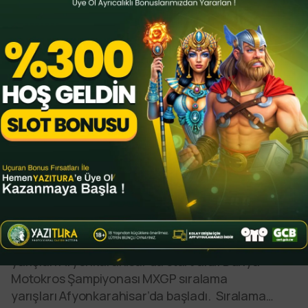
Genel
By
YTSPOR
Eylül 6, 2025
MXGP sıralama yarışları başladı
Dünya Motokros Şampiyonası MXGP sıralama
yarışları Afyonkarahisar’da start aldı. Dünya
Motokros Şampiyonası MXGP sıralama
yarışları Afyonkarahisar’da başladı. Sıralama…