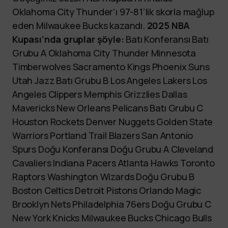
Oklahoma City Thunder’ı 97-81’lik skorla mağlup
eden Milwaukee Bucks kazandı.
2025 NBA
Kupası’nda gruplar şöyle:
Batı Konferansı Batı
Grubu A Oklahoma City Thunder Minnesota
Timberwolves Sacramento Kings Phoenix Suns
Utah Jazz Batı Grubu B Los Angeles Lakers Los
Angeles Clippers Memphis Grizzlies Dallas
Mavericks New Orleans Pelicans Batı Grubu C
Houston Rockets Denver Nuggets Golden State
Warriors Portland Trail Blazers San Antonio
Spurs Doğu Konferansı Doğu Grubu A Cleveland
Cavaliers Indiana Pacers Atlanta Hawks Toronto
Raptors Washington Wizards Doğu Grubu B
Boston Celtics Detroit Pistons Orlando Magic
Brooklyn Nets Philadelphia 76ers Doğu Grubu C
New York Knicks Milwaukee Bucks Chicago Bulls