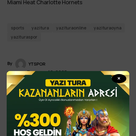
Miami Heat Charlotte Hornets
sports
yazitura
yazituraonline
yazituraoyna
yazituraspor
By
YTSPOR
Temmuz 10, 2025
Updated
✕
Spor Haberleri
Read Next