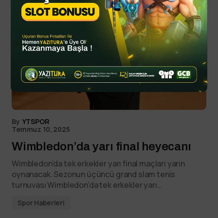
By
YTSPOR
Temmuz 10, 2025
Wimbledon’da yarı final heyecanı
Wimbledon’da tek erkekler yarı final maçları yarın
oynanacak. Sezonun üçüncü grand slam tenis
turnuvası Wimbledon’da tek erkekler yarı…
Spor Haberleri