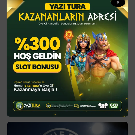
✕
By
YTSPOR
Haziran 20, 2025
Montella: Geçmişte hatalarım var
Montella, “Arda 10 numaralı formayı giymeye devam
edecek mi?” sorusuna, “Geçmişte forma numaralarıyla
alakalı hatalarım var o yüzden…
Spor Haberleri