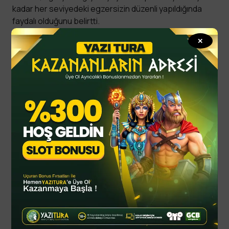
kadar her seviyedeki egzersizin düzenli yapıldığında
faydalı olduğunu belirtti.
✕
Stubbs, sözlerini şöyle sürdürdü: “Önemli olan, 15
dakikanın başlanması için düşük bir engel olması; bu
süre boyunca zihinsel iyilik hali artıyor ve bunun için aşırı
yorulmanıza gerek yok. Egzersizi dışarıda ve bir
arkadaşınızla yapmak ise ek fayda sağlıyor.”