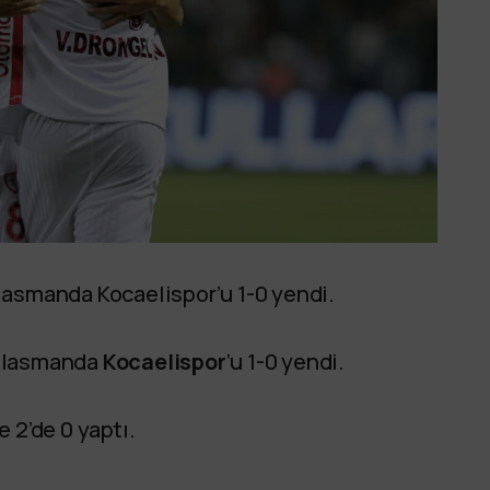
lasmanda Kocaelispor’u 1-0 yendi.
plasmanda
Kocaelispor
‘u 1-0 yendi.
 2’de 0 yaptı.