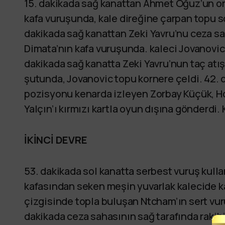
15. dakikada sağ kanattan Ahmet Oğuz’un or
kafa vuruşunda, kale direğine çarpan topu 
dakikada sağ kanattan Zeki Yavru’nu ceza s
Dimata’nın kafa vuruşunda. kaleci Jovanovic 
dakikada sağ kanatta Zeki Yavru’nun taç at
şutunda, Jovanovic topu kornere çeldi. 42.
pozisyonu kenarda izleyen Zorbay Küçük, 
Yalçın’ı kırmızı kartla oyun dışına gönderdi.
İKİNCİ DEVRE
53. dakikada sol kanatta serbest vuruş kull
kafasından seken meşin yuvarlak kalecide ka
çizgisinde topla buluşan Ntcham’ın sert vur
dakikada ceza sahasının sağ tarafında rakib