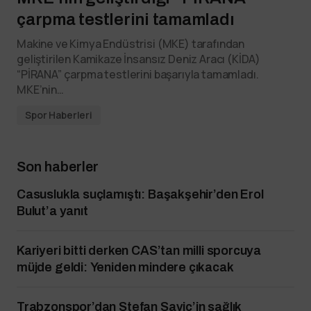
çarpma testlerini tamamladı
Makine ve Kimya Endüstrisi (MKE) tarafından
geliştirilen Kamikaze İnsansız Deniz Aracı (KİDA)
“PİRANA” çarpma testlerini başarıyla tamamladı.
MKE’nin…
Spor Haberleri
Son haberler
Casuslukla suçlamıştı: Başakşehir’den Erol
Bulut’a yanıt
Kariyeri bitti derken CAS’tan milli sporcuya
müjde geldi: Yeniden mindere çıkacak
Trabzonspor’dan Stefan Savic’in sağlık