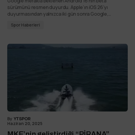
Google merakla beklenen Android 16’nın beta
sürümünü resmen duyurdu. Apple’ın iOS 26’yı
duyurmasından yalnızca iki gün sonra Google,…
Spor Haberleri
By
YTSPOR
Haziran 20, 2025
MKE’nin geliştirdiği “PİRANA”