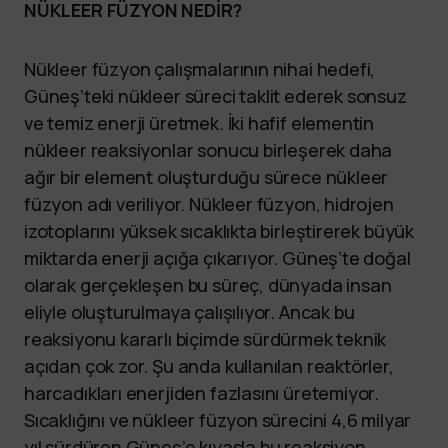
NÜKLEER FÜZYON NEDİR?
Nükleer füzyon çalışmalarının nihai hedefi,
Güneş’teki nükleer süreci taklit ederek sonsuz
ve temiz enerji üretmek. İki hafif elementin
nükleer reaksiyonlar sonucu birleşerek daha
ağır bir element oluşturduğu sürece nükleer
füzyon adı veriliyor. Nükleer füzyon, hidrojen
izotoplarını yüksek sıcaklıkta birleştirerek büyük
miktarda enerji açığa çıkarıyor. Güneş’te doğal
olarak gerçekleşen bu süreç, dünyada insan
eliyle oluşturulmaya çalışılıyor. Ancak bu
reaksiyonu kararlı biçimde sürdürmek teknik
açıdan çok zor. Şu anda kullanılan reaktörler,
harcadıkları enerjiden fazlasını üretemiyor.
Sıcaklığını ve nükleer füzyon sürecini 4,6 milyar
yıl sürdüren Güneş’e kıyasla bu reaksiyon,