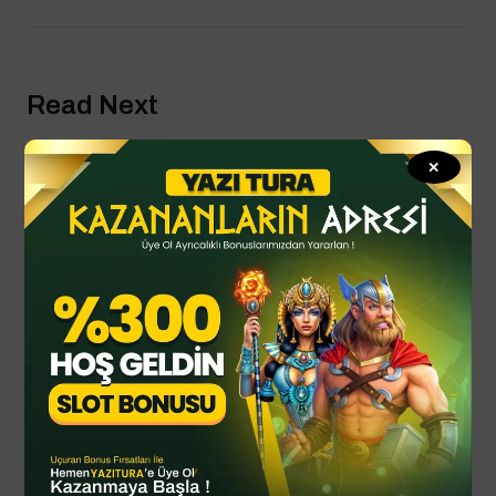
Read Next
✕
By
YTSPOR
Haziran 24, 2025
Başbuğ Pınarbaşı kimdir? Yeni