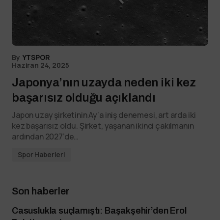
By
YTSPOR
Haziran 24, 2025
Japonya’nın uzayda neden iki kez
başarısız olduğu açıklandı
Japon uzay şirketinin Ay’a iniş denemesi, art arda iki
kez başarısız oldu. Şirket, yaşanan ikinci çakılmanın
ardından 2027’de…
Spor Haberleri
Son haberler
Casuslukla suçlamıştı: Başakşehir’den Erol