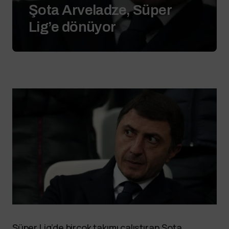
Şota Arveladze, Süper
Lig’e dönüyor
Süper Lig’de birçok takımı çalıştıran Şota