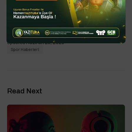
yazituraspor
By
YTSPOR
Haziran 20, 2025
Updated
Spor Haberleri
Read Next