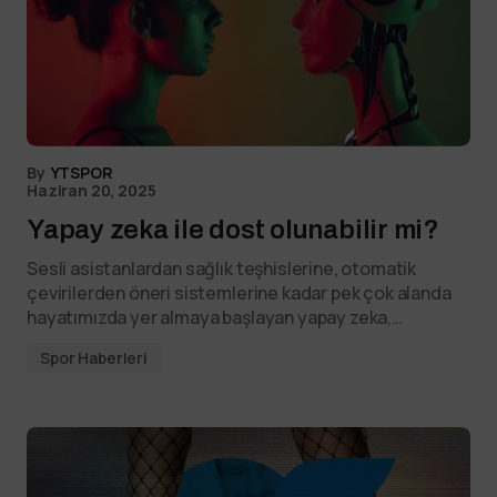
By
YTSPOR
Haziran 20, 2025
Yapay zeka ile dost olunabilir mi?
Sesli asistanlardan sağlık teşhislerine, otomatik
çevirilerden öneri sistemlerine kadar pek çok alanda
hayatımızda yer almaya başlayan yapay zeka,…
Spor Haberleri