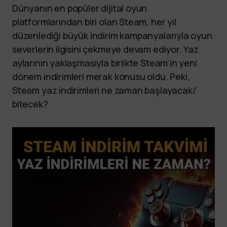
Dünyanın en popüler dijital oyun
platformlarından biri olan Steam, her yıl
düzenlediği büyük indirim kampanyalarıyla oyun
severlerin ilgisini çekmeye devam ediyor. Yaz
aylarının yaklaşmasıyla birlikte Steam’in yeni
dönem indirimleri merak konusu oldu. Peki,
Steam yaz indirimleri ne zaman başlayacak/
bitecek?