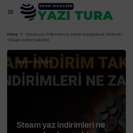
Home
Steam yaz indirimleri ne zaman başlayacak/ bitecek?
(Steam indirim takvimi)
Haziran 20, 2025
Steam yaz indirimleri ne