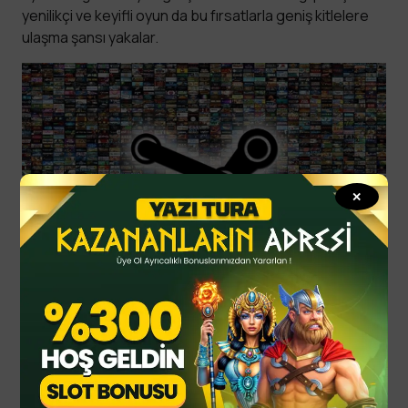
yenilikçi ve keyifli oyun da bu fırsatlarla geniş kitlelere
ulaşma şansı yakalar.
✕
Kampanya boyunca bazı oyunlar kısa süreliğine ekstra
indirimlerle “Günün Fırsatları” başlığı altında öne
çıkarılarak daha da cazip fiyatlarla satışa sunulmaktadır.
yazitura
yazituraonline
yazituraoyna