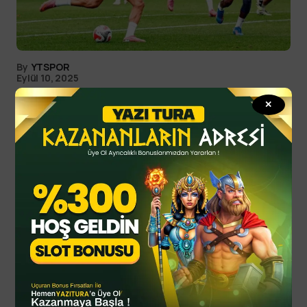
By
YTSPOR
Eylül 10, 2025
### Başlık: Fenerbahçe
✕
Hazırlıklarını Aralıksız Sürdürüyor
#### Meta Açıklaması: Fenerbahçe, milli maç
arasını değerlendirmek için sabah gerçekleştirdiği
antrenmanla hazırlıklarına devam ediyor. Detaylar
haberimizde! Fenerbahçe,…
Spor Haberleri
Son haberler
Casuslukla suçlamıştı: Başakşehir’den Erol