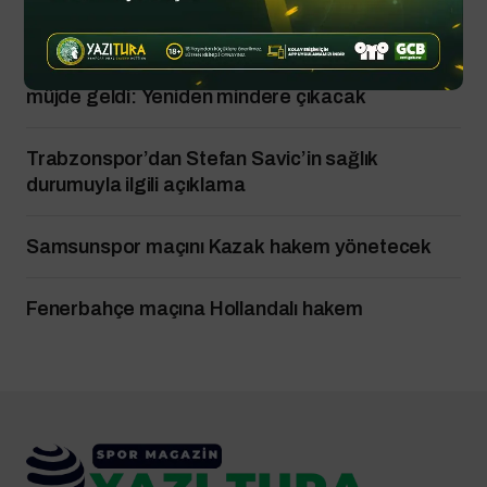
Bulut’a yanıt
Kariyeri bitti derken CAS’tan milli sporcuya
müjde geldi: Yeniden mindere çıkacak
Trabzonspor’dan Stefan Savic’in sağlık
durumuyla ilgili açıklama
Samsunspor maçını Kazak hakem yönetecek
Fenerbahçe maçına Hollandalı hakem