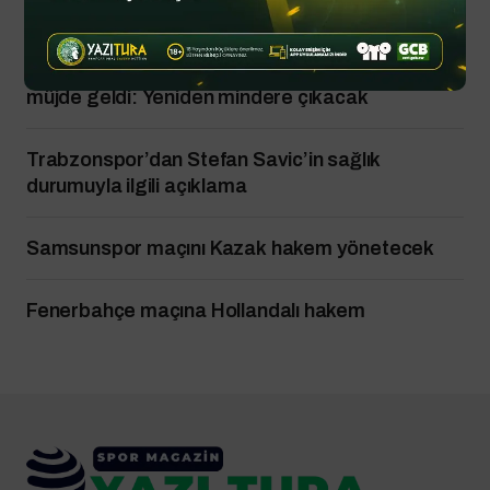
Bulut’a yanıt
Kariyeri bitti derken CAS’tan milli sporcuya
müjde geldi: Yeniden mindere çıkacak
Trabzonspor’dan Stefan Savic’in sağlık
durumuyla ilgili açıklama
Samsunspor maçını Kazak hakem yönetecek
Fenerbahçe maçına Hollandalı hakem