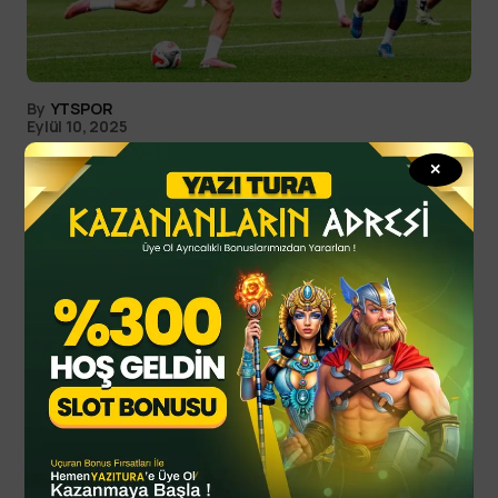
By
YTSPOR
Eylül 10, 2025
### Başlık: Fenerbahçe
✕
Hazırlıklarını Aralıksız Sürdürüyor
#### Meta Açıklaması: Fenerbahçe, milli maç
arasını değerlendirmek için sabah gerçekleştirdiği
antrenmanla hazırlıklarına devam ediyor. Detaylar
haberimizde! Fenerbahçe,…
Spor Haberleri
Son haberler
Casuslukla suçlamıştı: Başakşehir’den Erol