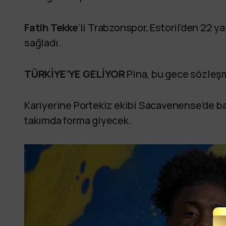
Fatih Tekke
‘li Trabzonspor, Estoril’den 22 
sağladı.
TÜRKİYE’YE GELİYOR
Pina, bu gece sözleş
Kariyerine Portekiz ekibi Sacavenense’de baş
takımda forma giyecek.