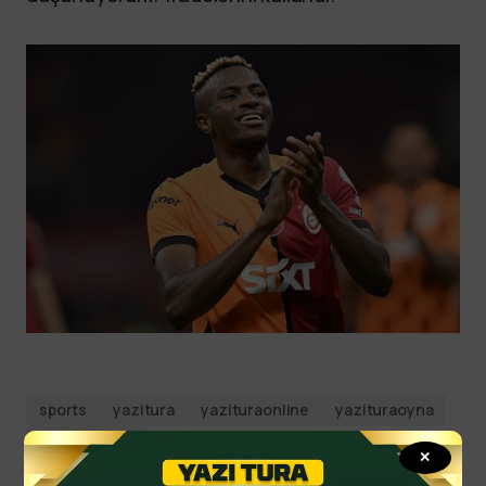
sports
yazitura
yazituraonline
yazituraoyna
yazituraspor
✕