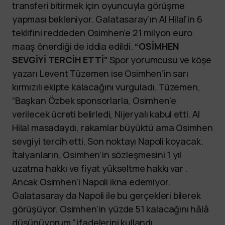
transferi bitirmek için oyuncuyla görüşme
yapması bekleniyor. Galatasaray’ın Al Hilal’in 6
teklifini reddeden Osimhen’e 21 milyon euro
maaş önerdiği de iddia edildi.
“OSİMHEN
SEVGİYİ TERCİH ETTİ”
Spor yorumcusu ve köşe
yazarı Levent Tüzemen ise Osimhen’in sarı
kırmızılı ekipte kalacağını vurguladı. Tüzemen,
“Başkan Özbek sponsorlarla, Osimhen’e
verilecek ücreti belirledi, Nijeryalı kabul etti. Al
Hilal masadaydı, rakamlar büyüktü ama Osimhen
sevgiyi tercih etti. Son noktayı Napoli koyacak.
İtalyanların, Osimhen’in sözleşmesini 1 yıl
uzatma hakkı ve fiyat yükseltme hakkı var .
Ancak Osimhen’i Napoli ikna edemiyor.
Galatasaray da Napoli ile bu gerçekleri bilerek
görüşüyor. Osimhen’in yüzde 51 kalacağını hâlâ
düşünüyorum.” ifadelerini kullandı.