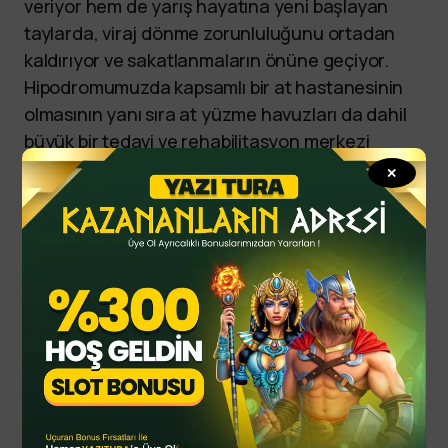
veriyor hem de yarış hayatına yeni başlayan
taylarda, viraj dönme zorunluluğunu ortadan
kaldırıyor ve sakatlanmaların önüne geçiyor.
Hipodromumuzda kapsamlı bir at hastanesinin
olmasının yanı sıra at yüzme havuzları da dahil
büyük bir tedavi ve rehabilitasyon merkezi
planlıyoruz. Menteşe Hipodromu’nu açık
✕
arttırma usulü tay satış merkezi haline getirmeyi
hedefliyoruz” diye konuştu.
sports
yazitura
yazituraonline
yazituraoyna
yazituraspor
By
YTSPOR